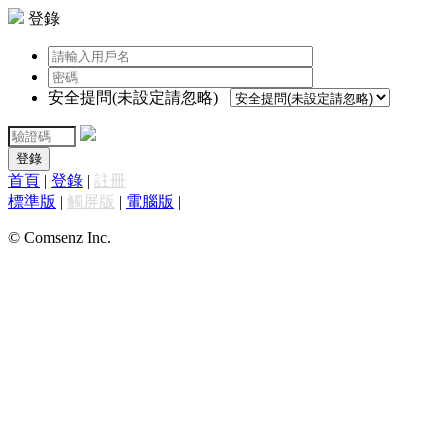
登錄
安全提問(未設定請忽略)
登錄
首頁
|
登錄
|
註冊
標準版
|
觸屏版
|
電腦版
|
© Comsenz Inc.