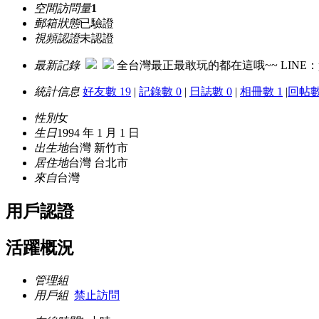
空間訪問量
1
郵箱狀態
已驗證
視頻認證
未認證
最新記錄
全台灣最正最敢玩的都在這哦~~ LINE：pyz12
統計信息
好友數 19
|
記錄數 0
|
日誌數 0
|
相冊數 1
|
回帖數
性別
女
生日
1994 年 1 月 1 日
出生地
台灣 新竹市
居住地
台灣 台北市
來自
台灣
用戶認證
活躍概況
管理組
用戶組
禁止訪問