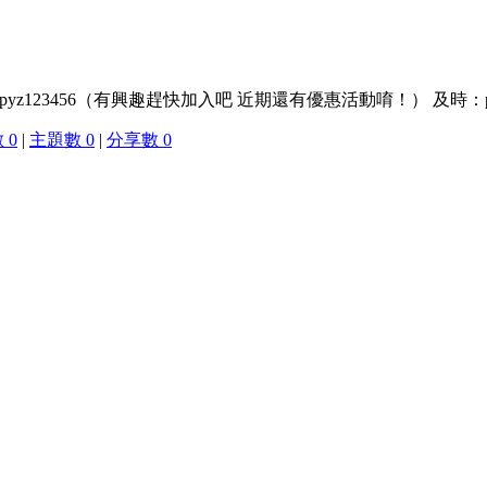
3456（有興趣趕快加入吧 近期還有優惠活動唷！） 及時：pyz123456 sky
 0
|
主題數 0
|
分享數 0