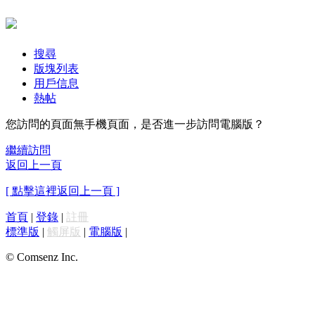
搜尋
版塊列表
用戶信息
熱帖
您訪問的頁面無手機頁面，是否進一步訪問電腦版？
繼續訪問
返回上一頁
[ 點擊這裡返回上一頁 ]
首頁
|
登錄
|
註冊
標準版
|
觸屏版
|
電腦版
|
© Comsenz Inc.