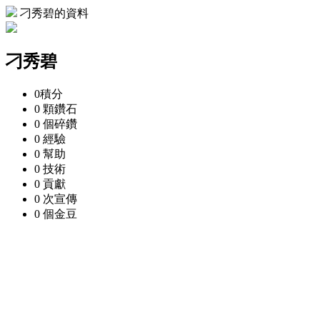
刁秀碧的資料
刁秀碧
0
積分
0 顆
鑽石
0 個
碎鑽
0
經驗
0
幫助
0
技術
0
貢獻
0 次
宣傳
0 個
金豆