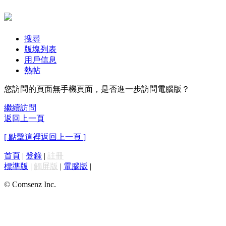
搜尋
版塊列表
用戶信息
熱帖
您訪問的頁面無手機頁面，是否進一步訪問電腦版？
繼續訪問
返回上一頁
[ 點擊這裡返回上一頁 ]
首頁
|
登錄
|
註冊
標準版
|
觸屏版
|
電腦版
|
© Comsenz Inc.