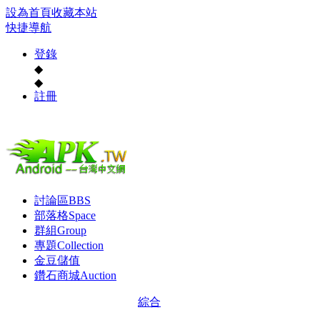
設為首頁
收藏本站
快捷導航
登錄
◆
◆
註冊
討論區
BBS
部落格
Space
群組
Group
專題
Collection
金豆儲值
鑽石商城
Auction
綜合