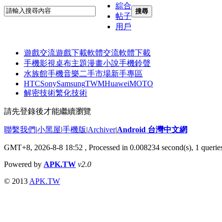
綜合
搜尋
帖子
用戶
遊戲交流
遊戲下載
軟體交流
軟體下載
手機影視
桌布主題
漫畫小說
手機鈴聲
水族館
手機音樂
二手市場
新手專區
HTC
Sony
Samsung
TWM
Huawei
MOTO
解密技術
繁化技術
請先登錄後才能繼續瀏覽
聯繫我們
|
小黑屋
|
手機版
|
Archiver
|
Android 台灣中文網
GMT+8, 2026-8-8 18:52
, Processed in 0.008234 second(s), 1 quer
Powered by
APK.TW
v2.0
© 2013
APK.TW