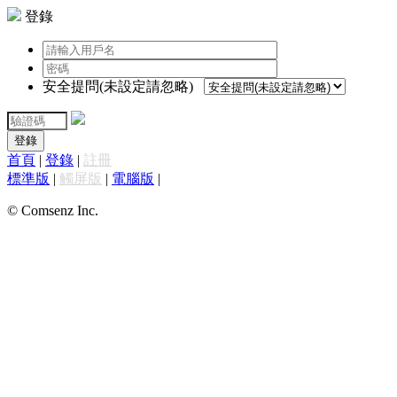
登錄
安全提問(未設定請忽略)
登錄
首頁
|
登錄
|
註冊
標準版
|
觸屏版
|
電腦版
|
© Comsenz Inc.