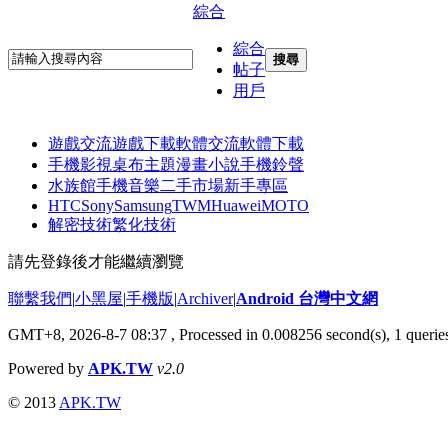
綜合
綜合
搜尋
帖子
用戶
遊戲交流
遊戲下載
軟體交流
軟體下載
手機影視
桌布主題
漫畫小說
手機鈴聲
水族館
手機音樂
二手市場
新手專區
HTC
Sony
Samsung
TWM
Huawei
MOTO
解密技術
繁化技術
請先登錄後才能繼續瀏覽
聯繫我們
|
小黑屋
|
手機版
|
Archiver
|
Android 台灣中文網
GMT+8, 2026-8-7 08:37
, Processed in 0.008256 second(s), 1 quer
Powered by
APK.TW
v2.0
© 2013
APK.TW