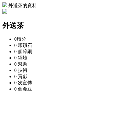
外送茶的資料
外送茶
0
積分
0 顆
鑽石
0 個
碎鑽
0
經驗
0
幫助
0
技術
0
貢獻
0 次
宣傳
0 個
金豆