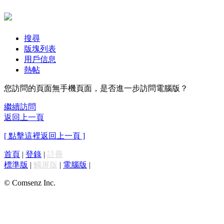
搜尋
版塊列表
用戶信息
熱帖
您訪問的頁面無手機頁面，是否進一步訪問電腦版？
繼續訪問
返回上一頁
[ 點擊這裡返回上一頁 ]
首頁
|
登錄
|
註冊
標準版
|
觸屏版
|
電腦版
|
© Comsenz Inc.