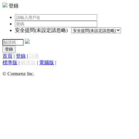
登錄
安全提問(未設定請忽略)
登錄
首頁
|
登錄
|
註冊
標準版
|
觸屏版
|
電腦版
|
© Comsenz Inc.