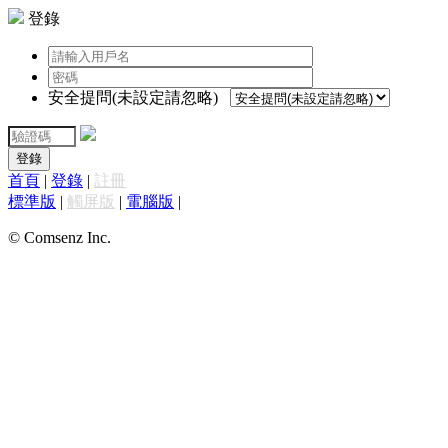
登錄
安全提問(未設定請忽略)
登錄
首頁
|
登錄
|
註冊
標準版
|
觸屏版
|
電腦版
|
© Comsenz Inc.