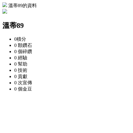
溫蒂89的資料
溫蒂89
0
積分
0 顆
鑽石
0 個
碎鑽
0
經驗
0
幫助
0
技術
0
貢獻
0 次
宣傳
0 個
金豆