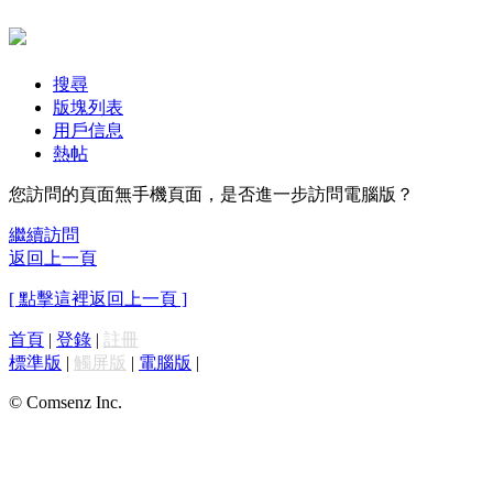
搜尋
版塊列表
用戶信息
熱帖
您訪問的頁面無手機頁面，是否進一步訪問電腦版？
繼續訪問
返回上一頁
[ 點擊這裡返回上一頁 ]
首頁
|
登錄
|
註冊
標準版
|
觸屏版
|
電腦版
|
© Comsenz Inc.