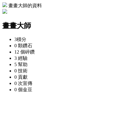
畫畫大師的資料
畫畫大師
3
積分
0 顆
鑽石
12 個
碎鑽
3
經驗
5
幫助
0
技術
0
貢獻
0 次
宣傳
0 個
金豆