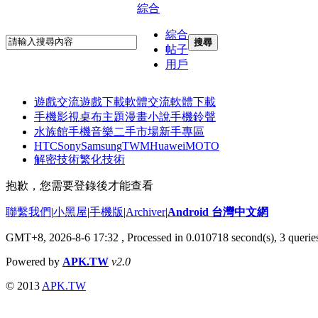
綜合
綜合
搜尋
帖子
用戶
遊戲交流
遊戲下載
軟體交流
軟體下載
手機影視
桌布主題
漫畫小說
手機鈴聲
水族館
手機音樂
二手市場
新手專區
HTC
Sony
Samsung
TWM
Huawei
MOTO
解密技術
繁化技術
抱歉，您需要登錄後才能查看
聯繫我們
|
小黑屋
|
手機版
|
Archiver
|
Android 台灣中文網
GMT+8, 2026-8-6 17:32
, Processed in 0.010718 second(s), 3 quer
Powered by
APK.TW
v2.0
© 2013
APK.TW