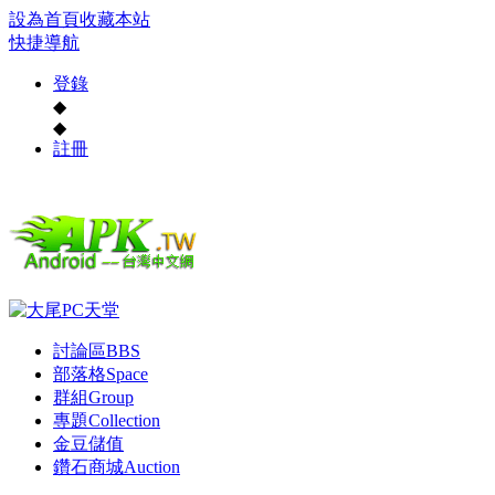
設為首頁
收藏本站
快捷導航
登錄
◆
◆
註冊
討論區
BBS
部落格
Space
群組
Group
專題
Collection
金豆儲值
鑽石商城
Auction