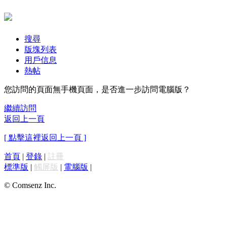
搜尋
版塊列表
用戶信息
熱帖
您訪問的頁面無手機頁面，是否進一步訪問電腦版？
繼續訪問
返回上一頁
[ 點擊這裡返回上一頁 ]
首頁
|
登錄
|
註冊
標準版
|
觸屏版
|
電腦版
|
© Comsenz Inc.