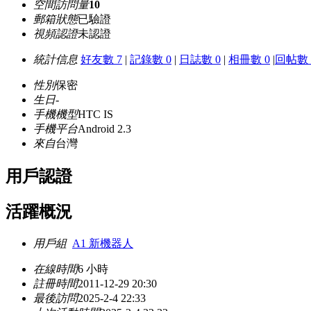
空間訪問量
10
郵箱狀態
已驗證
視頻認證
未認證
統計信息
好友數 7
|
記錄數 0
|
日誌數 0
|
相冊數 0
|
回帖數 
性別
保密
生日
-
手機機型
HTC IS
手機平台
Android 2.3
來自
台灣
用戶認證
活躍概況
用戶組
A1 新機器人
在線時間
6 小時
註冊時間
2011-12-29 20:30
最後訪問
2025-2-4 22:33