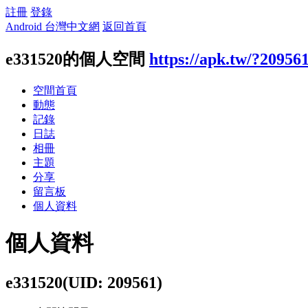
註冊
登錄
Android 台灣中文網
返回首頁
e331520的個人空間
https://apk.tw/?20956
空間首頁
動態
記錄
日誌
相冊
主題
分享
留言板
個人資料
個人資料
e331520
(UID: 209561)