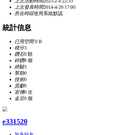
上次活動時間
2025-2-4 22:33
上次發表時間
2014-4-20 17:00
所在時區
使用系統默認
統計信息
已用空間
0 B
積分
3
鑽石
0 顆
碎鑽
8 個
經驗
3
幫助
0
技術
0
貢獻
0
宣傳
0 次
金豆
0 個
e331520
加為好友