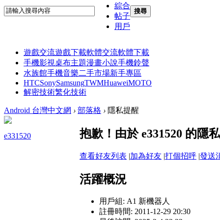
綜合
搜尋
帖子
用戶
遊戲交流
遊戲下載
軟體交流
軟體下載
手機影視
桌布主題
漫畫小說
手機鈴聲
水族館
手機音樂
二手市場
新手專區
HTC
Sony
Samsung
TWM
Huawei
MOTO
解密技術
繁化技術
Android 台灣中文網
›
部落格
›
隱私提醒
抱歉！由於 e331520 
e331520
查看好友列表
|
加為好友
|
打個招呼
|
發送
活躍概況
用戶組:
A1 新機器人
註冊時間: 2011-12-29 20:30