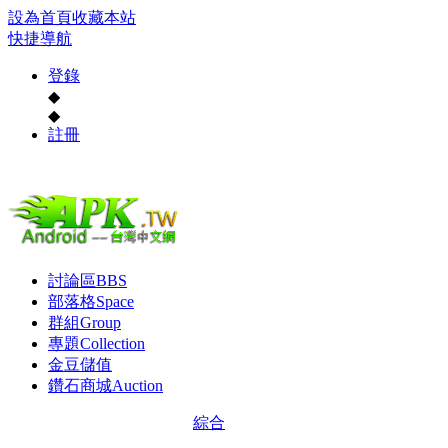
設為首頁
收藏本站
快捷導航
登錄
◆
◆
註冊
討論區
BBS
部落格
Space
群組
Group
專題
Collection
金豆儲值
鑽石商城
Auction
綜合