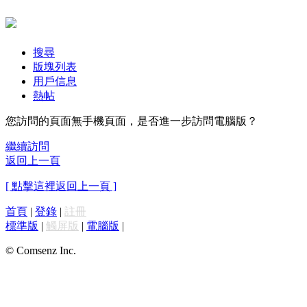
搜尋
版塊列表
用戶信息
熱帖
您訪問的頁面無手機頁面，是否進一步訪問電腦版？
繼續訪問
返回上一頁
[ 點擊這裡返回上一頁 ]
首頁
|
登錄
|
註冊
標準版
|
觸屏版
|
電腦版
|
© Comsenz Inc.