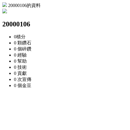
20000106的資料
20000106
0
積分
0 顆
鑽石
0 個
碎鑽
0
經驗
0
幫助
0
技術
0
貢獻
0 次
宣傳
0 個
金豆