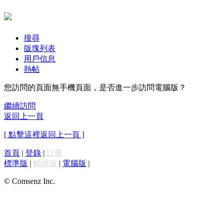
搜尋
版塊列表
用戶信息
熱帖
您訪問的頁面無手機頁面，是否進一步訪問電腦版？
繼續訪問
返回上一頁
[ 點擊這裡返回上一頁 ]
首頁
|
登錄
|
註冊
標準版
|
觸屏版
|
電腦版
|
© Comsenz Inc.