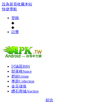
設為首頁
收藏本站
快捷導航
登錄
◆
◆
註冊
討論區
BBS
部落格
Space
群組
Group
專題
Collection
金豆儲值
鑽石商城
Auction
綜合