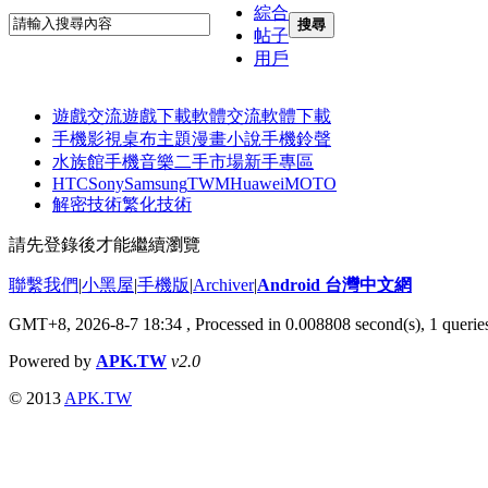
綜合
搜尋
帖子
用戶
遊戲交流
遊戲下載
軟體交流
軟體下載
手機影視
桌布主題
漫畫小說
手機鈴聲
水族館
手機音樂
二手市場
新手專區
HTC
Sony
Samsung
TWM
Huawei
MOTO
解密技術
繁化技術
請先登錄後才能繼續瀏覽
聯繫我們
|
小黑屋
|
手機版
|
Archiver
|
Android 台灣中文網
GMT+8, 2026-8-7 18:34
, Processed in 0.008808 second(s), 1 quer
Powered by
APK.TW
v2.0
© 2013
APK.TW