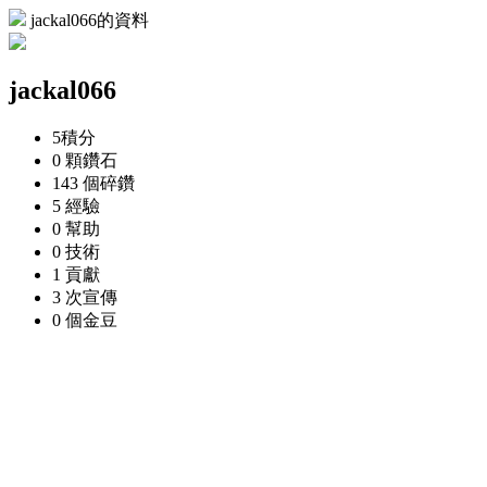
jackal066的資料
jackal066
5
積分
0 顆
鑽石
143 個
碎鑽
5
經驗
0
幫助
0
技術
1
貢獻
3 次
宣傳
0 個
金豆