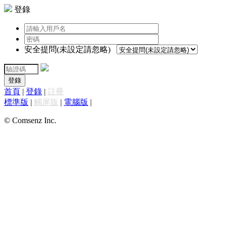
登錄
安全提問(未設定請忽略)
登錄
首頁
|
登錄
|
註冊
標準版
|
觸屏版
|
電腦版
|
© Comsenz Inc.