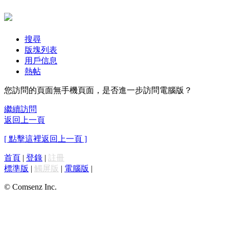
搜尋
版塊列表
用戶信息
熱帖
您訪問的頁面無手機頁面，是否進一步訪問電腦版？
繼續訪問
返回上一頁
[ 點擊這裡返回上一頁 ]
首頁
|
登錄
|
註冊
標準版
|
觸屏版
|
電腦版
|
© Comsenz Inc.