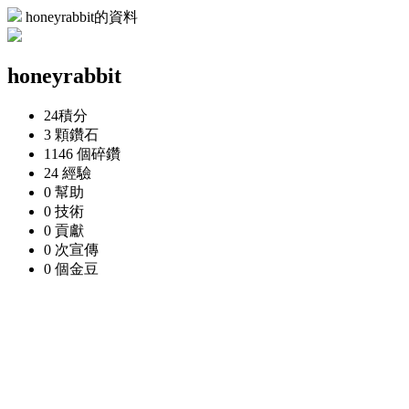
honeyrabbit的資料
honeyrabbit
24
積分
3 顆
鑽石
1146 個
碎鑽
24
經驗
0
幫助
0
技術
0
貢獻
0 次
宣傳
0 個
金豆