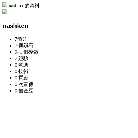
nashken的資料
nashken
7
積分
7 顆
鑽石
941 個
碎鑽
7
經驗
0
幫助
0
技術
0
貢獻
0 次
宣傳
0 個
金豆