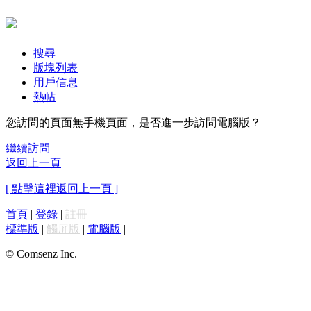
搜尋
版塊列表
用戶信息
熱帖
您訪問的頁面無手機頁面，是否進一步訪問電腦版？
繼續訪問
返回上一頁
[ 點擊這裡返回上一頁 ]
首頁
|
登錄
|
註冊
標準版
|
觸屏版
|
電腦版
|
© Comsenz Inc.