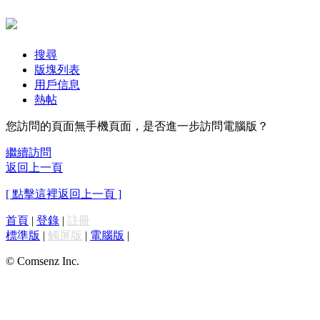
搜尋
版塊列表
用戶信息
熱帖
您訪問的頁面無手機頁面，是否進一步訪問電腦版？
繼續訪問
返回上一頁
[ 點擊這裡返回上一頁 ]
首頁
|
登錄
|
註冊
標準版
|
觸屏版
|
電腦版
|
© Comsenz Inc.