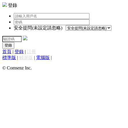
登錄
安全提問(未設定請忽略)
登錄
首頁
|
登錄
|
註冊
標準版
|
觸屏版
|
電腦版
|
© Comsenz Inc.