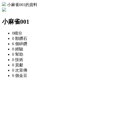
小麻雀001的資料
小麻雀001
0
積分
0 顆
鑽石
6 個
碎鑽
0
經驗
0
幫助
0
技術
0
貢獻
0 次
宣傳
0 個
金豆