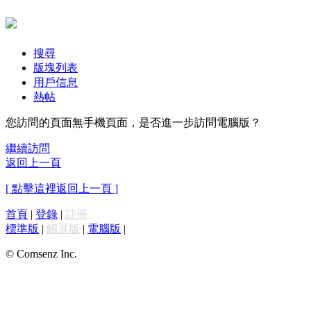
搜尋
版塊列表
用戶信息
熱帖
您訪問的頁面無手機頁面，是否進一步訪問電腦版？
繼續訪問
返回上一頁
[ 點擊這裡返回上一頁 ]
首頁
|
登錄
|
註冊
標準版
|
觸屏版
|
電腦版
|
© Comsenz Inc.