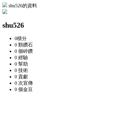
shu526的資料
shu526
0
積分
0 顆
鑽石
0 個
碎鑽
0
經驗
0
幫助
0
技術
0
貢獻
0 次
宣傳
0 個
金豆