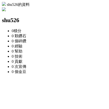
shu526的資料
shu526
0
積分
0 顆
鑽石
0 個
碎鑽
0
經驗
0
幫助
0
技術
0
貢獻
0 次
宣傳
0 個
金豆