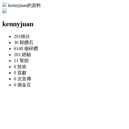
kennyjuan的資料
kennyjuan
201
積分
30 顆
鑽石
6148 個
碎鑽
201
經驗
11
幫助
0
技術
0
貢獻
0 次
宣傳
0 個
金豆