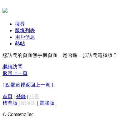
搜尋
版塊列表
用戶信息
熱帖
您訪問的頁面無手機頁面，是否進一步訪問電腦版？
繼續訪問
返回上一頁
[ 點擊這裡返回上一頁 ]
首頁
|
登錄
|
註冊
標準版
|
觸屏版
|
電腦版
|
© Comsenz Inc.