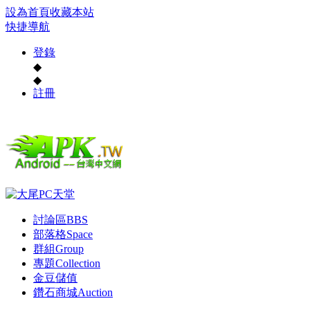
設為首頁
收藏本站
快捷導航
登錄
◆
◆
註冊
討論區
BBS
部落格
Space
群組
Group
專題
Collection
金豆儲值
鑽石商城
Auction