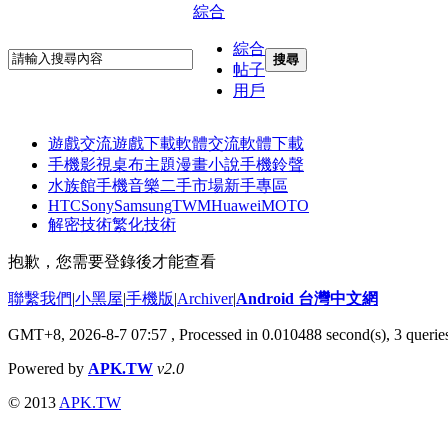
綜合
綜合
搜尋
帖子
用戶
遊戲交流
遊戲下載
軟體交流
軟體下載
手機影視
桌布主題
漫畫小說
手機鈴聲
水族館
手機音樂
二手市場
新手專區
HTC
Sony
Samsung
TWM
Huawei
MOTO
解密技術
繁化技術
抱歉，您需要登錄後才能查看
聯繫我們
|
小黑屋
|
手機版
|
Archiver
|
Android 台灣中文網
GMT+8, 2026-8-7 07:57
, Processed in 0.010488 second(s), 3 quer
Powered by
APK.TW
v2.0
© 2013
APK.TW