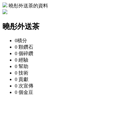
曉彤外送茶的資料
曉彤外送茶
0
積分
0 顆
鑽石
0 個
碎鑽
0
經驗
0
幫助
0
技術
0
貢獻
0 次
宣傳
0 個
金豆