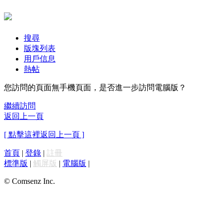
搜尋
版塊列表
用戶信息
熱帖
您訪問的頁面無手機頁面，是否進一步訪問電腦版？
繼續訪問
返回上一頁
[ 點擊這裡返回上一頁 ]
首頁
|
登錄
|
註冊
標準版
|
觸屏版
|
電腦版
|
© Comsenz Inc.