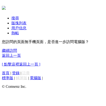
搜尋
版塊列表
用戶信息
熱帖
您訪問的頁面無手機頁面，是否進一步訪問電腦版？
繼續訪問
返回上一頁
[ 點擊這裡返回上一頁 ]
首頁
|
登錄
|
註冊
標準版
|
觸屏版
|
電腦版
|
© Comsenz Inc.