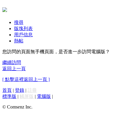
搜尋
版塊列表
用戶信息
熱帖
您訪問的頁面無手機頁面，是否進一步訪問電腦版？
繼續訪問
返回上一頁
[ 點擊這裡返回上一頁 ]
首頁
|
登錄
|
註冊
標準版
|
觸屏版
|
電腦版
|
© Comsenz Inc.