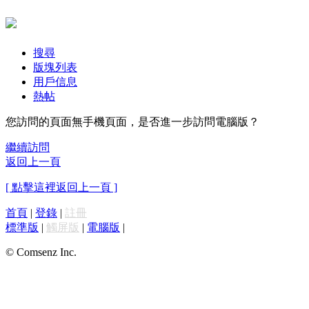
搜尋
版塊列表
用戶信息
熱帖
您訪問的頁面無手機頁面，是否進一步訪問電腦版？
繼續訪問
返回上一頁
[ 點擊這裡返回上一頁 ]
首頁
|
登錄
|
註冊
標準版
|
觸屏版
|
電腦版
|
© Comsenz Inc.