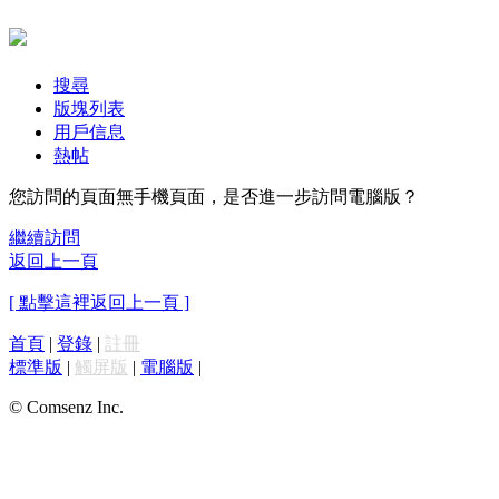
搜尋
版塊列表
用戶信息
熱帖
您訪問的頁面無手機頁面，是否進一步訪問電腦版？
繼續訪問
返回上一頁
[ 點擊這裡返回上一頁 ]
首頁
|
登錄
|
註冊
標準版
|
觸屏版
|
電腦版
|
© Comsenz Inc.