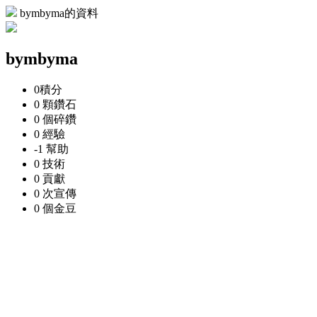
bymbyma的資料
bymbyma
0
積分
0 顆
鑽石
0 個
碎鑽
0
經驗
-1
幫助
0
技術
0
貢獻
0 次
宣傳
0 個
金豆