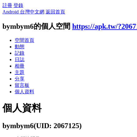
註冊
登錄
Android 台灣中文網
返回首頁
bymbym6的個人空間
https://apk.tw/?206
空間首頁
動態
記錄
日誌
相冊
主題
分享
留言板
個人資料
個人資料
bymbym6
(UID: 2067125)