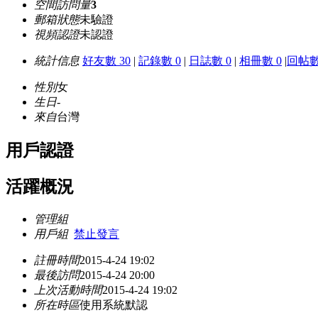
空間訪問量
3
郵箱狀態
未驗證
視頻認證
未認證
統計信息
好友數 30
|
記錄數 0
|
日誌數 0
|
相冊數 0
|
回帖數
性別
女
生日
-
來自
台灣
用戶認證
活躍概況
管理組
用戶組
禁止發言
註冊時間
2015-4-24 19:02
最後訪問
2015-4-24 20:00
上次活動時間
2015-4-24 19:02
所在時區
使用系統默認