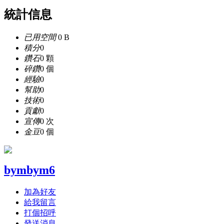
統計信息
已用空間
0 B
積分
0
鑽石
0 顆
碎鑽
0 個
經驗
0
幫助
0
技術
0
貢獻
0
宣傳
0 次
金豆
0 個
bymbym6
加為好友
給我留言
打個招呼
發送消息