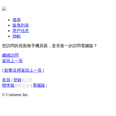
搜尋
版塊列表
用戶信息
熱帖
您訪問的頁面無手機頁面，是否進一步訪問電腦版？
繼續訪問
返回上一頁
[ 點擊這裡返回上一頁 ]
首頁
|
登錄
|
註冊
標準版
|
觸屏版
|
電腦版
|
© Comsenz Inc.