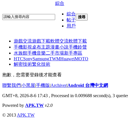
綜合
綜合
搜尋
帖子
用戶
遊戲交流
遊戲下載
軟體交流
軟體下載
手機影視
桌布主題
漫畫小說
手機鈴聲
水族館
手機音樂
二手市場
新手專區
HTC
Sony
Samsung
TWM
Huawei
MOTO
解密技術
繁化技術
抱歉，您需要登錄後才能查看
聯繫我們
|
小黑屋
|
手機版
|
Archiver
|
Android 台灣中文網
GMT+8, 2026-8-6 17:43
, Processed in 0.009688 second(s), 3 quer
Powered by
APK.TW
v2.0
© 2013
APK.TW