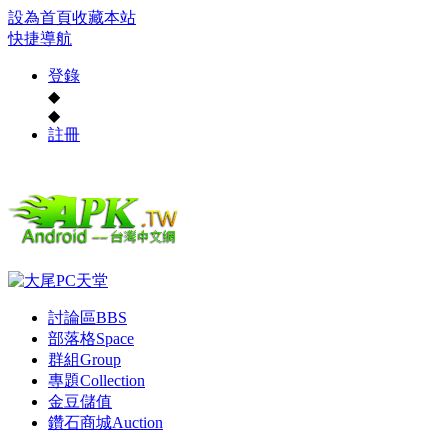
設為首頁
收藏本站
快捷導航
登錄
◆
◆
註冊
討論區
BBS
部落格
Space
群組
Group
專題
Collection
金豆儲值
鑽石商城
Auction