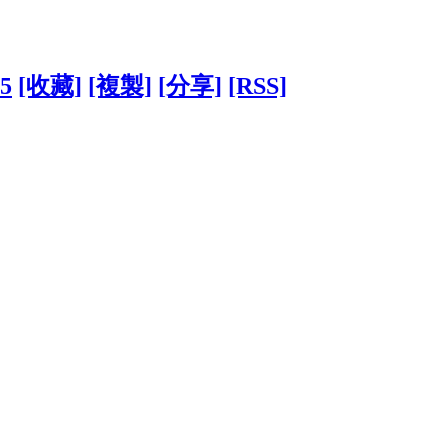
05
[收藏]
[複製]
[分享]
[RSS]