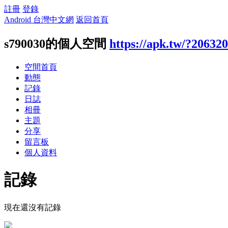
註冊
登錄
Android 台灣中文網
返回首頁
s790030的個人空間
https://apk.tw/?20632
空間首頁
動態
記錄
日誌
相冊
主題
分享
留言板
個人資料
記錄
現在還沒有記錄