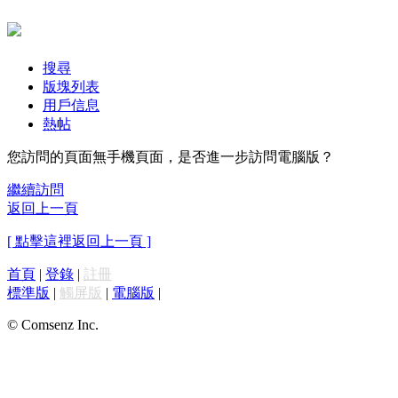
搜尋
版塊列表
用戶信息
熱帖
您訪問的頁面無手機頁面，是否進一步訪問電腦版？
繼續訪問
返回上一頁
[ 點擊這裡返回上一頁 ]
首頁
|
登錄
|
註冊
標準版
|
觸屏版
|
電腦版
|
© Comsenz Inc.